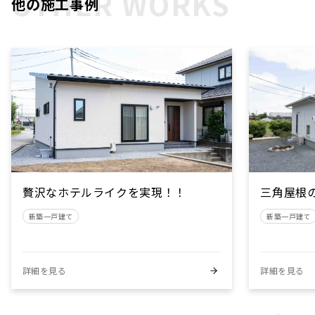
OTHER WORKS
他の施工事例
贅沢なホテルライクを実現！！
三角屋根
新築一戸建て
新築一戸建て
詳細を見る
詳細を見る