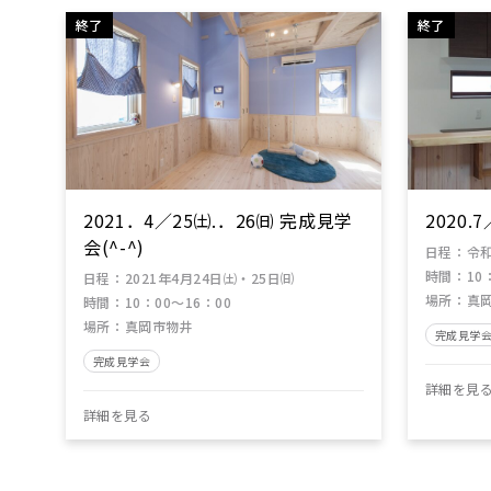
終了
終了
2021．4／25㈯.．26㈰ 完成見学
2020.
会(^-^)
日程
：
令和
時間
：
10
日程
：
2021年4月24日㈯・25日㈰
場所
：
真岡
時間
：
10：00～16：00
場所
：
真岡市物井
完成見学
完成見学会
詳細を見
詳細を見る