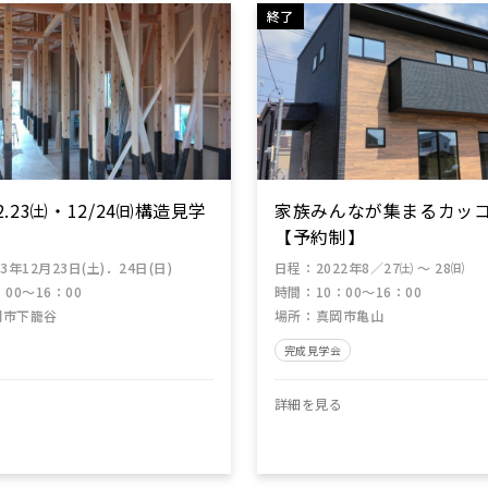
終了
12.23㈯・12/24㈰構造見学
家族みんなが集まるカッ
【予約制】
23年12月23日(土)．24日(日)
日程
：
2022年8／27㈯ ～ 28㈰
：00～16：00
時間
：
10：00～16：00
岡市下籠谷
場所
：
真岡市亀山
完成見学会
る
詳細を見る