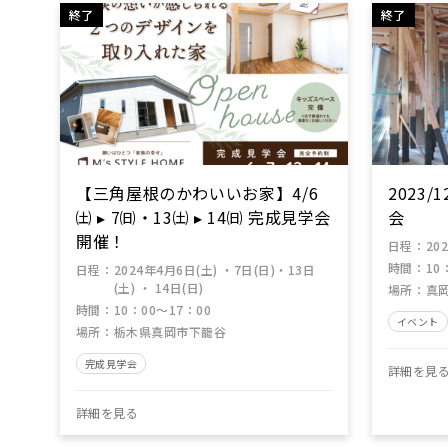
終了
終了
検索条件をクリア
【三角屋根のかわいいお家】4/6
2023/
㈯ ▸ 7㈰・13㈯ ▸ 14㈰ 完成見学会
会
開催！
日程
：
20
時間
：
10
日程
：
2024年4月6日(土) ・7日(日)・13日
(土) ・ 14日(日)
場所
：
真
時間
：
10：00～17：00
イベント
場所
：
栃木県真岡市下籠谷
完成見学会
詳細を見
詳細を見る