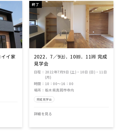
終了
コイイ家
2022．7／9㈯．10㈰．11㈪ 完成
見学会
日程
：
2022年7月9日 (土)・10日 (日)・11日
(月)
時間
：
10：00～16：00
場所
：
栃木県真岡市寺内
完成見学会
詳細を見る