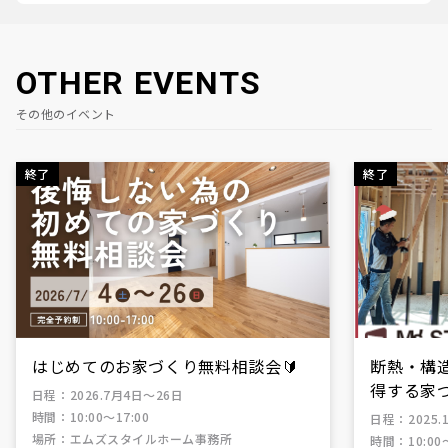
OTHER EVENTS
その他のイベント
終了
終了
はじめてのお家づくり無料相談会🔰
断熱・構
得する家
日程
：
2026.7月4日～26日
時間
：
10:00〜17:00
日程
：
2025.
場所
：
エムズスタイルホーム事務所
時間
：
10:00