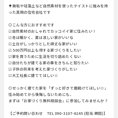
🌳無垢や珪藻土など自然素材を使ったテイストに強みを持
った真岡の住宅会社です
◎こんな方におすすめです
☑自然素材のおしゃれでカッコイイ家に住みたい！
☑冬は暖かく、夏は涼しい家がいいな
☑土台がしっかりとした頑丈な家がいい
☑ 500万円以上も得する家づくりをしたい
☑家を買うために生活を切り詰めたくない
☑自分たちが建てる家の事をきちんと知りたい
☑子供の将来を考えた家づくりがしたい
☑大工社長に建ててほしい☆
◎せっかく建てた家を「ずっと好きで居続けてほしい☆」
住み始めてから後悔しないためにも、
まずは「お家づくり無料相談会」に参加してみませんか？
【ご予約問い合わせ TEL 090-3107-6245 (担当:栁田)】